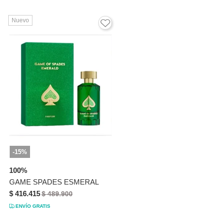
Nuevo
-15%
100%
GAME SPADES ESMERAL
$ 416.415
$ 489.900
ENVÍO GRATIS