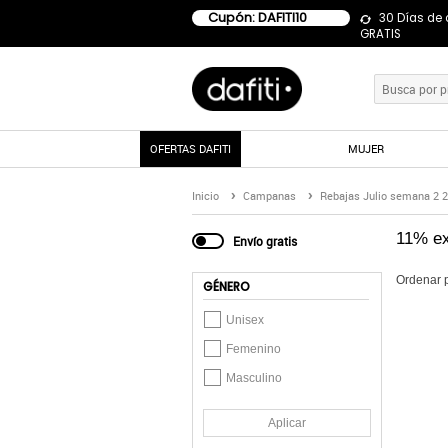
Cupón: DAFITI10
30 Días de
GRATIS
OFERTAS DAFITI
MUJER
Inicio
Campanas
Rebajas Julio semana 2 
11% ex
Envío gratis
Ordenar 
GÉNERO
Unisex
Femenino
Masculino
Aplicar