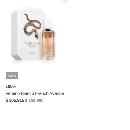
-15%
100%
Veneno Bianco French Avenue
$ 305.915
$ 359.900