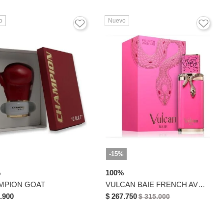
o
Nuevo
-15%
%
100%
MPION GOAT
VULCAN BAIE FRENCH AVENUE 100 ML
.900
$ 267.750
$ 315.000