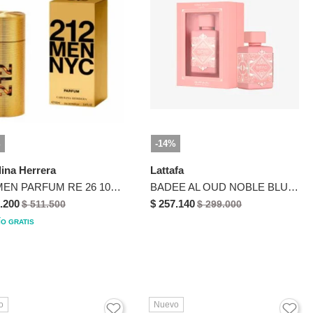
%
-14%
lina Herrera
Lattafa
212 MEN PARFUM RE 26 100ML
BADEE AL OUD NOBLE BLUSH EDP 100 ML
.200
$ 257.140
$ 511.500
$ 299.000
ÍO GRATIS
o
Nuevo