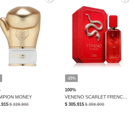
%
-15%
%
100%
MPION MONEY
VENENO SCARLET FRENCH AVENUE
.915
$ 305.915
$ 339.900
$ 359.900