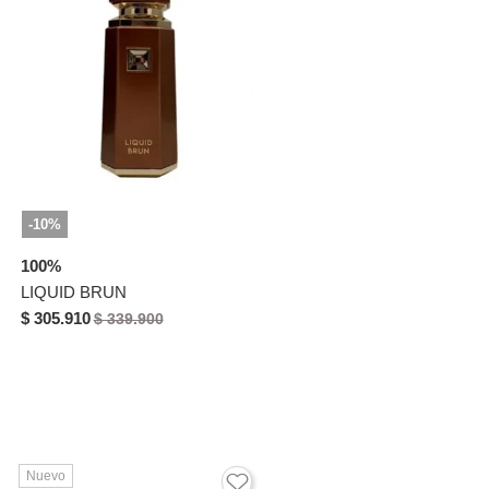
-10%
100%
LIQUID BRUN
$ 305.910
$ 339.900
Nuevo