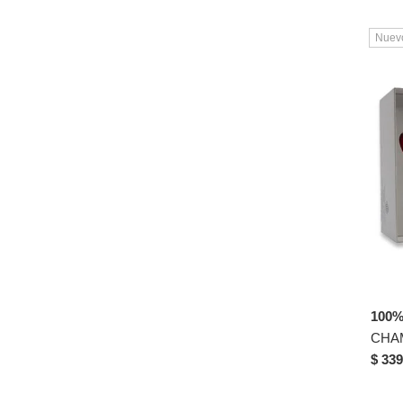
Nuev
100
CHA
$ 339