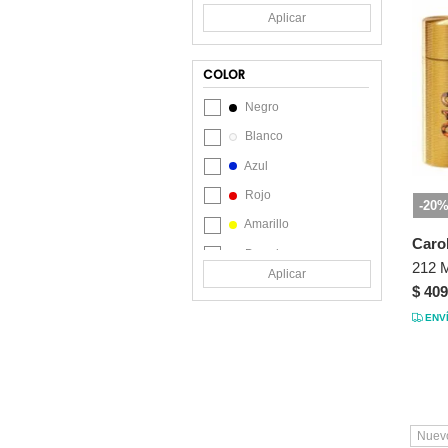
Aplicar
COLOR
Negro
Blanco
Azul
Rojo
-20
Amarillo
Caro
Dorado
Aplicar
Marrón
$ 409
Morado
ENV
Multicolor
Rosa
Verde
Nuev