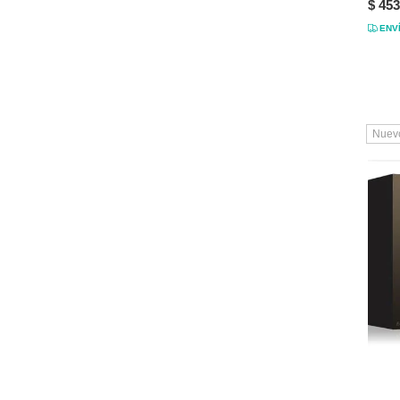
$ 453
ENV
Nuev