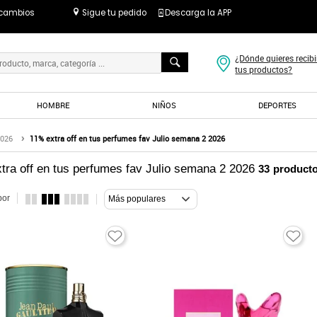
 cambios
Sigue tu pedido
Descarga la APP
¿Dónde quieres recibi
tus productos?
HOMBRE
NIÑOS
DEPORTES
2026
11% extra off en tus perfumes fav Julio semana 2 2026
tra off en tus perfumes fav Julio semana 2 2026
33
product
por
Más populares