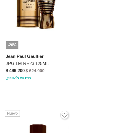
-20%
Jean Paul Gaultier
JPG LM RE23 125ML
$ 499.200
$ 624.000
ENVÍO GRATIS
Nuevo