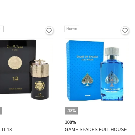
o
Nuevo
%
-18%
%
100%
 IT 18
GAME SPADES FULL HOUSE