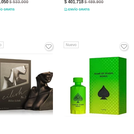
.050
$ 401.718
$ 533.000
$ 489.900
ÍO GRATIS
ENVÍO GRATIS
o
Nuevo