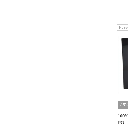
Nuev
-15
100
ROLL