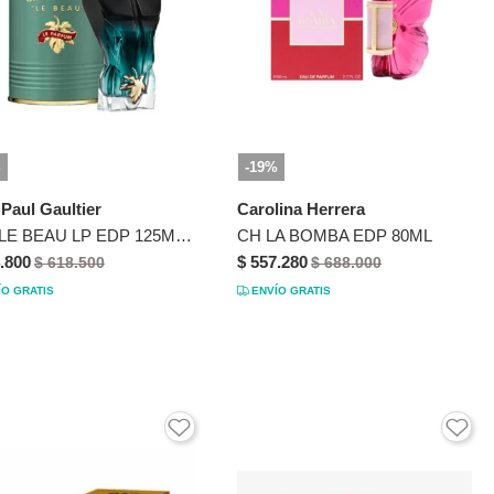
%
-19%
Paul Gaultier
Carolina Herrera
JPG LE BEAU LP EDP 125ML 2022
CH LA BOMBA EDP 80ML
.800
$ 557.280
$ 618.500
$ 688.000
ÍO GRATIS
ENVÍO GRATIS