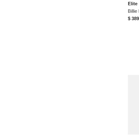
Elite
Billi
$ 389