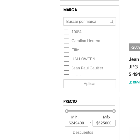
MARCA
100%
Carolina Herrera
-20
Elite
Jean 
HALLOWEEN
Jean Paul Gaultier
$ 494
Lattafa
ENV
Aplicar
Versace
PRECIO
Mín.
Máx.
-
Descuentos